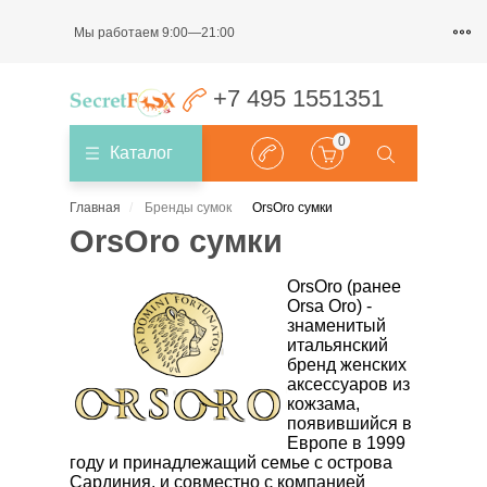
Мы работаем 9:00—21:00
+7 495 1551351
0
Каталог
Главная
Бренды сумок
OrsOro сумки
OrsOro сумки
OrsOro (ранее
Orsa Oro) -
знаменитый
итальянский
бренд женских
аксессуаров из
кожзама,
появившийся в
Европе в 1999
году и принадлежащий семье с острова
Сардиния, и совместно с компанией