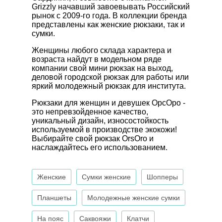
Grizzly начавший завоевывать Российский
рынок с 2009-го года. В коллекции бренда
представлены как женские рюкзаки, так и
сумки.
Женщины любого склада характера и
возраста найдут в модельном ряде
компании свой мини рюкзак на выход,
деловой городской рюкзак для работы или
яркий молодежный рюкзак для института.
Рюкзаки для женщин и девушек ОрсОро -
это непревзойденное качество,
уникальный дизайн, износостойкость
используемой в производстве экокожи!
Выбирайте свой рюкзак OrsOro и
наслаждайтесь его использованием.
Женские
Сумки женские
Шопперы
Планшеты
Молодежные женские сумки
На пояс
Саквояжи
Клатчи