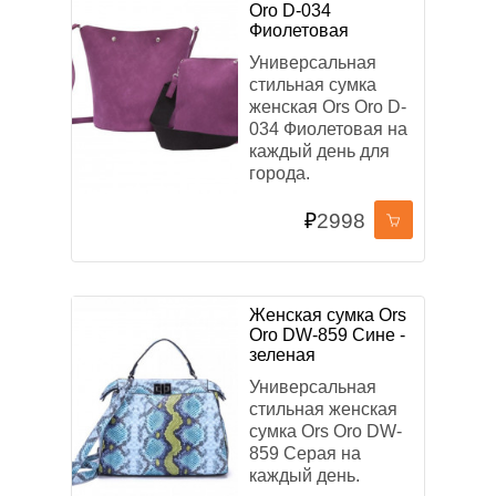
Oro D-034
Фиолетовая
Универсальная
ПОЛ
стильная сумка
женская Ors Oro D-
Женский
Мужской
Унисекс
034 Фиолетовая на
каждый день для
города.
ОСНОВНЫЕ ЦВЕТА
₽
2998
Женская сумка Ors
Oro DW-859 Сине -
зеленая
МАТЕРИАЛ
Универсальная
стильная женская
Экокожа
Оксфорд
Полиэстер
сумка Ors Oro DW-
859 Серая на
каждый день.