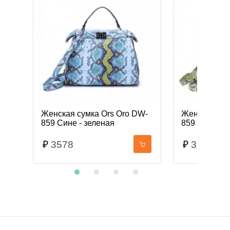
NEW!
Женская сумка Ors Oro DW-
Женская сум
859 Сине - зеленая
859 Коричне
₽
3578
₽
3578