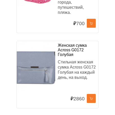
города,
путешествий,
пляжа.
₽
700
Женская сумка
Across G0172
Голубая
Стильная женская
сумка Across G0172
Голубая на каждый
день, на выход.
₽
2860