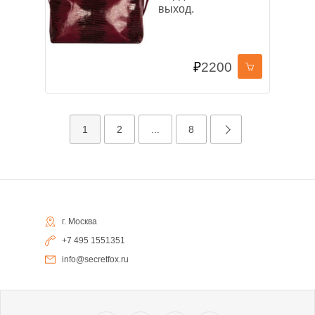
выход.
₽
2200
1
2
...
8
г. Москва
+7 495 1551351
info@secretfox.ru