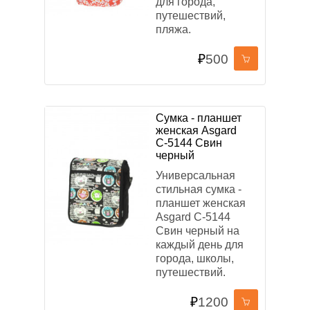
для города,
путешествий,
пляжа.
₽
500
Сумка - планшет
женская Asgard
С-5144 Свин
черный
Универсальная
стильная сумка -
планшет женская
Asgard С-5144
Свин черный на
каждый день для
города, школы,
путешествий.
₽
1200