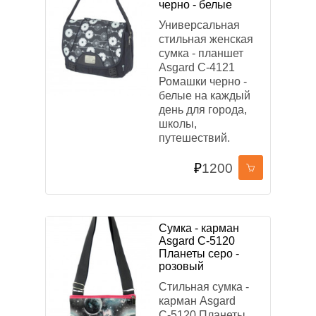
черно - белые
Универсальная
стильная женская
сумка - планшет
Asgard С-4121
Ромашки черно -
белые на каждый
день для города,
школы,
путешествий.
₽
1200
Сумка - карман
Asgard С-5120
Планеты серо -
розовый
Стильная сумка -
карман Asgard
С-5120 Планеты