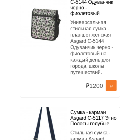
С-5144 Одуванчик
черно -
фиолетовый
ОСНОВНЫЕ ЦВЕТА
Универсальная
стильная сумка -
планшет женская
Asgard С-5144
Одуванчик черно -
фиолетовый на
каждый день для
города, школы,
МАТЕРИАЛ
путешествий.
Кожа
Экокожа
Оксфорд
Полиэстер
₽
1200
Хлопок
Таслан
Кожзам
Текстиль
БРЕНД
Сумка - карман
Asgard С-5117 Этно
OrsOro
Asgard
Across
MONKKING
Полосы голубые
Grizzly
Стильная сумка -
карман Asgard