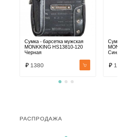
Сумка - барсетка мужская
Сумка - бар
MONKKING HS13810-120
MONKKING M
Черная
Синяя
₽
1380
₽
1180
РАСПРОДАЖА