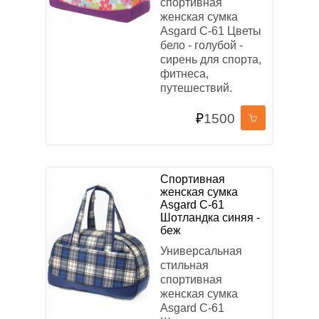
спортивная
женская сумка
Asgard С-61 Цветы
бело - голубой -
сирень для спорта,
фитнеса,
путешествий.
₽
1500
Спортивная
женская сумка
Asgard С-61
Шотландка синяя -
беж
Универсальная
стильная
спортивная
женская сумка
Asgard С-61