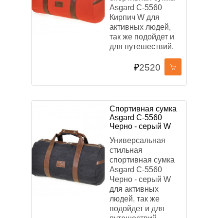
Asgard С-5560
Кирпич W для
активных людей,
так же подойдет и
для путешествий.
₽
2520
Спортивная сумка
Asgard С-5560
Черно - серый W
Универсальная
стильная
спортивная сумка
Asgard С-5560
Черно - серый W
для активных
людей, так же
подойдет и для