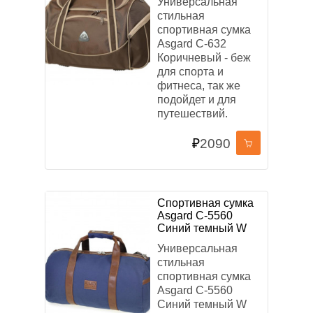
Универсальная
стильная
ОСНОВНЫЕ ЦВЕТА
спортивная сумка
Asgard С-632
Коричневый - беж
для спорта и
фитнеса, так же
подойдет и для
путешествий.
МАТЕРИАЛ
₽
2090
Полиэстер
Брезент
Жатка
Таслан
Кожзам
Текстиль
Спортивная сумка
Asgard С-5560
БРЕНД
Синий темный W
Универсальная
OrsOro
Asgard
Across
MONKKING
стильная
КАРТЕКС
Grizzly
спортивная сумка
Asgard С-5560
Синий темный W