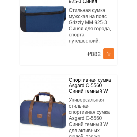
925-3 Синяя
Стильная сумка
мужская на пояс
Grizzly MM-925-3
Синяя для города,
спорта,
путешествий.
₽
882
Спортивная сумка
Asgard С-5560
Синий темный W
Универсальная
стильная
спортивная сумка
Asgard С-5560
Синий темный W
для активных
людей, так же