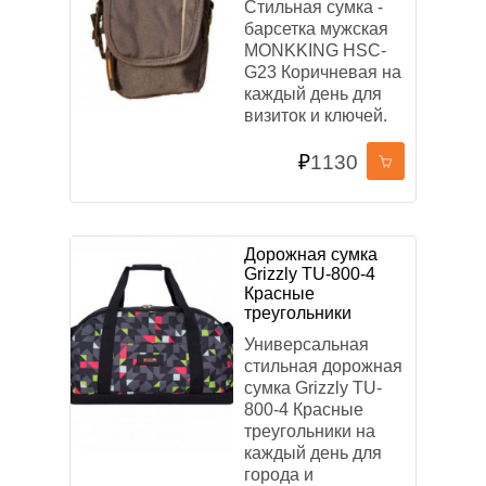
Стильная сумка -
ОСНОВНЫЕ ЦВЕТА
барсетка мужская
MONKKING HSC-
G23 Коричневая на
каждый день для
визиток и ключей.
₽
1130
МАТЕРИАЛ
Полиэстер
Брезент
Жатка
Хлопок
Таслан
Кожзам
Текстиль
Плащевка
Дорожная сумка
Нейлон
Grizzly TU-800-4
Красные
треугольники
Универсальная
БРЕНД
стильная дорожная
сумка Grizzly TU-
OrsOro
Asgard
Across
MONKKING
800-4 Красные
Grizzly
треугольники на
каждый день для
города и