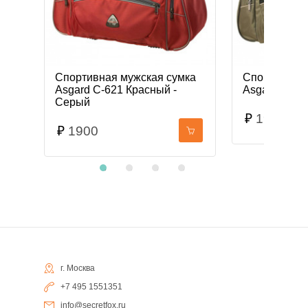
0-2
Спортивная мужская сумка
Спортивная 
Asgard С-621 Красный -
Asgard С-62
Серый
₽
1900
₽
1900
г. Москва
+7 495 1551351
info@secretfox.ru