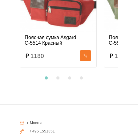
Поясная сумка Asgard
Поясная сум
С-5514 Красный
С-5514 Оли
₽
1180
₽
1180
г. Москва
+7 495 1551351